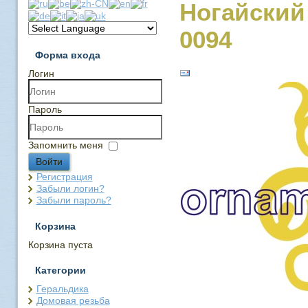
Ногайский
0094
Форма входа
Логин
Пароль
Запомнить меня
Войти
Регистрация
Забыли логин?
Забыли пароль?
Корзина
Корзина пуста
Категории
Геральдика
Домовая резьба