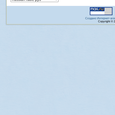
Создано Интернет-аге
Copyright © 2