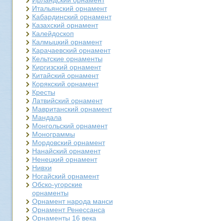
Итальянский орнамент
Кабардинский орнамент
Казахский орнамент
Калейдоскоп
Калмыцкий орнамент
Карачаевский орнамент
Кельтские орнаменты
Киргизский орнамент
Китайский орнамент
Корякский орнамент
Кресты
Латвийский орнамент
Мавританский орнамент
Мандала
Монгольский орнамент
Монограммы
Мордовский орнамент
Нанайский орнамент
Ненецкий орнамент
Нивхи
Ногайский орнамент
Обско-угорские
орнаменты
Орнамент народа манси
Орнамент Ренессанса
Орнаменты 16 века