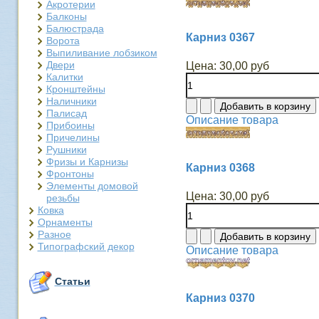
Акротерии
Балконы
Балюстрада
Карниз 0367
Ворота
Выпиливание лобзиком
Двери
Цена:
30,00 руб
Калитки
Кронштейны
Наличники
Палисад
Описание товара
Прибоины
Причелины
Рушники
Фризы и Карнизы
Карниз 0368
Фронтоны
Элементы домовой
Цена:
30,00 руб
резьбы
Ковка
Орнаменты
Разное
Типографский декор
Описание товара
Статьи
Карниз 0370