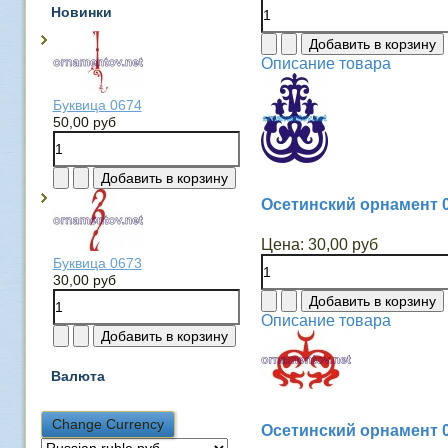
Новинки
Описание товара
Буквица 0674
50,00 руб
Осетинский орнамент 
Цена:
30,00 руб
Буквица 0673
30,00 руб
Описание товара
Валюта
Осетинский орнамент 