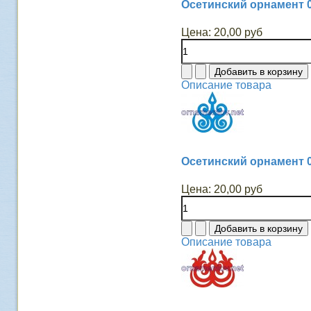
Осетинский орнамент 
Цена:
20,00 руб
Описание товара
Осетинский орнамент 
Цена:
20,00 руб
Описание товара