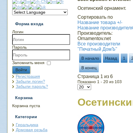
Осетинский орнамент.
Сортировать по
Название товара +/-
Форма входа
Название производител
Логин
Производитель:
Ornamentov.net
Все производители
Пароль
"Печатный ДомЪ"
В начало
Назад
1
Запомнить меня
В конец
Войти
Регистрация
Страница 1 из 6
Забыли логин?
Показано 1 - 20 из 103
Забыли пароль?
Корзина
Осетински
Корзина пуста
Категории
Геральдика
Домовая резьба