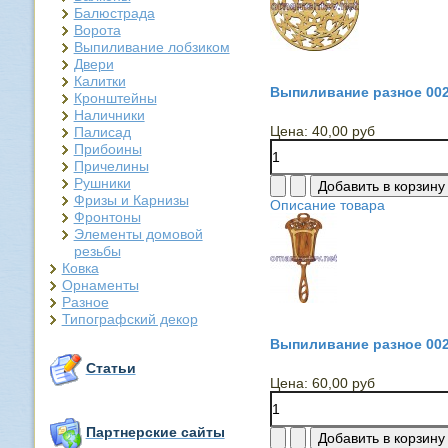
Балюстрада
Ворота
Выпиливание лобзиком
Двери
Калитки
Выпиливание разное 00
Кронштейны
Наличники
Цена:
40,00 руб
Палисад
Прибоины
Причелины
Рушники
Фризы и Карнизы
Описание товара
Фронтоны
Элементы домовой
резьбы
Ковка
Орнаменты
Разное
Типографский декор
Выпиливание разное 00
Статьи
Цена:
60,00 руб
Партнерские сайты