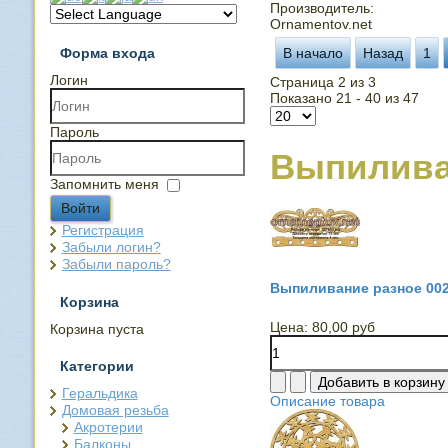
Производитель:
Ornamentov.net
Форма входа
В начало
Назад
1
Логин
Страница 2 из 3
Показано 21 - 40 из 47
Пароль
Выпилива
Запомнить меня
Войти
Регистрация
Забыли логин?
Забыли пароль?
Выпиливание разное 00
Корзина
Цена:
80,00 руб
Корзина пуста
Категории
Геральдика
Описание товара
Домовая резьба
Акротерии
Балконы