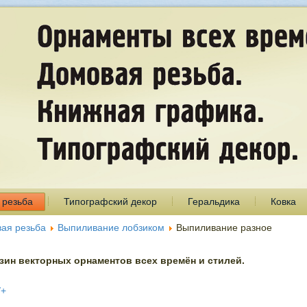
 резьба
Типографский декор
Геральдика
Ковка
ая резьба
Выпиливание лобзиком
Выпиливание разное
ин векторных орнаментов всех времён и стилей.
/+