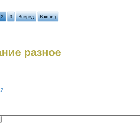
2
3
Вперед
В конец
ние разное
27