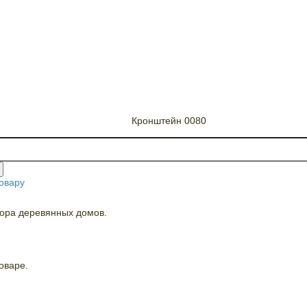
Кронштейн 0080
овару
кора деревянных домов.
оваре.