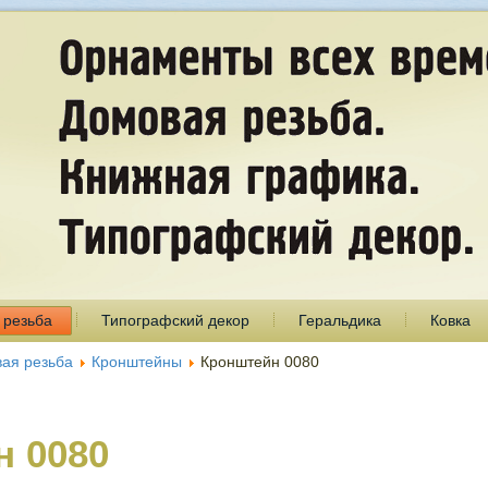
 резьба
Типографский декор
Геральдика
Ковка
ая резьба
Кронштейны
Кронштейн 0080
н 0080