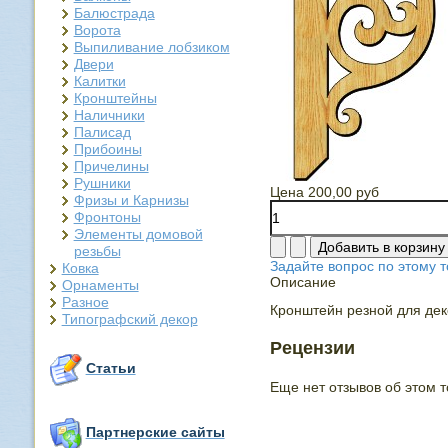
Балюстрада
Ворота
Выпиливание лобзиком
Двери
Калитки
Кронштейны
Наличники
Палисад
Прибоины
Причелины
Рушники
Цена
200,00 руб
Фризы и Карнизы
Фронтоны
Элементы домовой
резьбы
Задайте вопрос по этому т
Ковка
Описание
Орнаменты
Разное
Кронштейн резной для де
Типографский декор
Рецензии
Статьи
Еще нет отзывов об этом т
Партнерские сайты