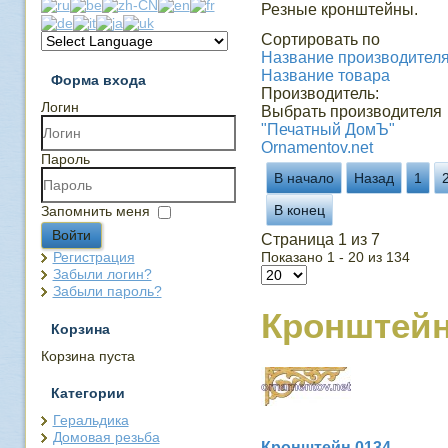
Резные кронштейны.
Сортировать по
Название производителя 
Название товара
Форма входа
Производитель:
Логин
Выбрать производителя
"Печатный ДомЪ"
Ornamentov.net
Пароль
В начало
Назад
1
В конец
Запомнить меня
Войти
Страница 1 из 7
Регистрация
Показано 1 - 20 из 134
Забыли логин?
Забыли пароль?
Кронштей
Корзина
Корзина пуста
Категории
Геральдика
Домовая резьба
Кронштейн 0134