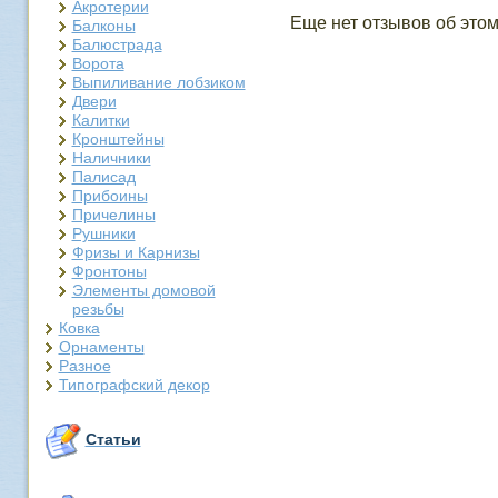
Акротерии
Еще нет отзывов об этом
Балконы
Балюстрада
Ворота
Выпиливание лобзиком
Двери
Калитки
Кронштейны
Наличники
Палисад
Прибоины
Причелины
Рушники
Фризы и Карнизы
Фронтоны
Элементы домовой
резьбы
Ковка
Орнаменты
Разное
Типографский декор
Статьи