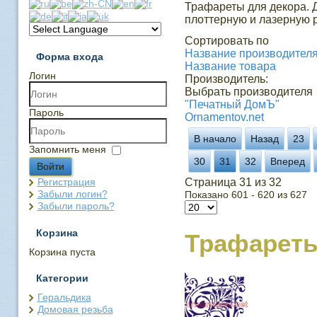
Трафареты для декора. 
плоттерную и лазерную р
Сортировать по
Название производителя 
Форма входа
Название товара
Логин
Производитель:
Выбрать производителя
"Печатный ДомЪ"
Пароль
Ornamentov.net
В начало
Назад
23
Запомнить меня
30
31
32
Вперед
Войти
Регистрация
Страница 31 из 32
Забыли логин?
Показано 601 - 620 из 627
Забыли пароль?
Корзина
Трафарет
Корзина пуста
Категории
Геральдика
Домовая резьба