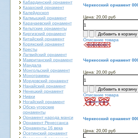
Кабардинский орнамент
Черкесский орнамент 00
Казахский орнамент
Калейдоскоп
Цена:
20,00 руб
Калмыцкий орнамент
Карачаевский орнамент
Кельтские орнаменты
Киргизский орнамент
Китайский орнамент
Описание товара
Корякский орнамент
Кресты
Латвийский орнамент
Мавританский орнамент
Черкесский орнамент 00
Мандала
Монгольский орнамент
Цена:
20,00 руб
Монограммы
Мордовский орнамент
Нанайский орнамент
Ненецкий орнамент
Описание товара
Нивхи
Ногайский орнамент
Обско-угорские
орнаменты
Орнамент народа манси
Черкесский орнамент 00
Орнамент Ренессанса
Орнаменты 16 века
Цена:
20,00 руб
Осетинский орнамент