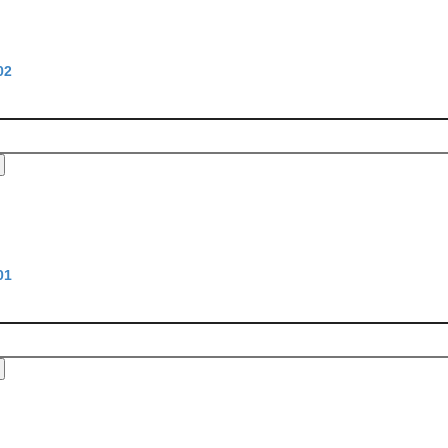
02
01