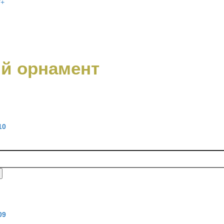
/+
ий орнамент
10
09