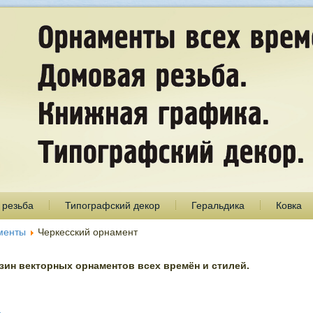
 резьба
Типографский декор
Геральдика
Ковка
менты
Черкесский орнамент
ин векторных орнаментов всех времён и стилей.