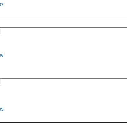
07
06
05