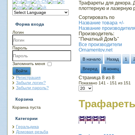
Трафареты для декора. 
плоттерную и лазерную р
Сортировать по
Название товара +/-
Форма входа
Название производител
Логин
Производитель:
"Печатный ДомЪ"
Все производители
Пароль
Ornamentov.net
В начало
Назад
1
Запомнить меня
Вперед
В конец
Войти
Регистрация
Страница 8 из 8
Забыли логин?
Показано 141 - 151 из 151
Забыли пароль?
Корзина
Трафарет
Корзина пуста
Категории
Геральдика
Домовая резьба