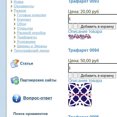
Трафарет 0093
Ковка
Орнаменты
Разное
Цена:
20,00 руб
Готовые изделия
Клипарт
Обои
Открытки
Описание товара
Раскрой коробок
Трафареты
Художники
Ширмы и Экраны
Трафарет 0094
Типографский декор
Цена:
50,00 руб
Статьи
Партнерские сайты
Описание товара
Вопрос-ответ
Поиск орнаментов