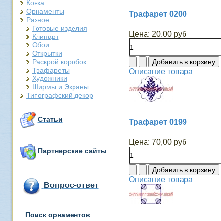
Ковка
Орнаменты
Трафарет 0200
Разное
Готовые изделия
Цена:
20,00 руб
Клипарт
Обои
Открытки
Раскрой коробок
Трафареты
Описание товара
Художники
Ширмы и Экраны
Типографский декор
Статьи
Трафарет 0199
Цена:
70,00 руб
Партнерские сайты
Описание товара
Вопрос-ответ
Поиск орнаментов