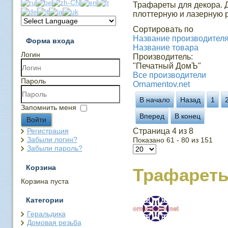
Трафареты для декора. 
плоттерную и лазерную р
Сортировать по
Название производителя 
Форма входа
Название товара
Логин
Производитель:
"Печатный ДомЪ"
Все производители
Пароль
Ornamentov.net
В начало
Назад
1
Запомнить меня
Вперед
В конец
Войти
Регистрация
Страница 4 из 8
Забыли логин?
Показано 61 - 80 из 151
Забыли пароль?
Корзина
Трафарет
Корзина пуста
Категории
Геральдика
Домовая резьба