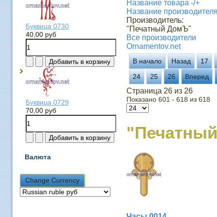
Название товара -/+
Название производител
Производитель:
Буквица 0730
"Печатный ДомЪ"
40,00 руб
Все производители
Ornamentov.net
В начало
Назад
17
24
25
26
Вперед
Страница 26 из 26
Показано 601 - 618 из 618
Буквица 0729
70,00 руб
"Печатны
Валюта
Часы 0014