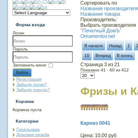
Сортировать по
Название производителя 
Название товара
Производитель:
Форма входа
Выбрать производителя
"Печатный ДомЪ"
Логин
Ornamentov.net
В начало
Назад
1
Пароль
10
Вперед
В конец
Страница 3 из 21
Запомнить меня
Показано 41 - 60 из 412
Войти
Регистрация
Забыли логин?
Фризы и 
Забыли пароль?
Корзина
Корзина пуста
Категории
Карниз 0041
Геральдика
Домовая резьба
Цена:
10,00 руб